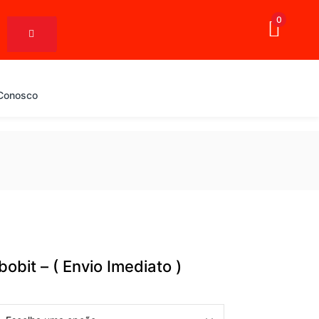
0
 Conosco
obit – ( Envio Imediato )