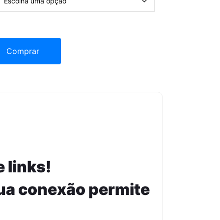
io Imediato ) quantity
Comprar
 links!
ua conexão permite