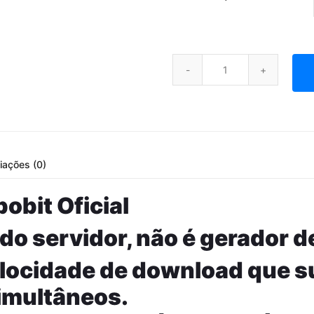
Conta Premium Turbobit - ( Env
iações (0)
obit Oficial
 do servidor, não é gerador de
locidade de download que s
imultâneos.