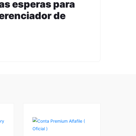
das esperas para
gerenciador de
1
5.00