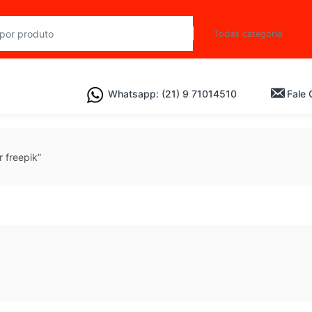
Whatsapp: (21) 9 71014510
Fale
 freepik”